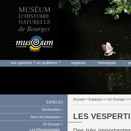
: : une question ? un problème ?
: : espèces
: : chroniques
: : 
Accueil
> Espèces >> En Europe >>> 
ESPÈCES
Généralités +
LES VESPERTI
Sous les tropiques +
En Europe +
Des très importantes 
Les Rhinolophidés