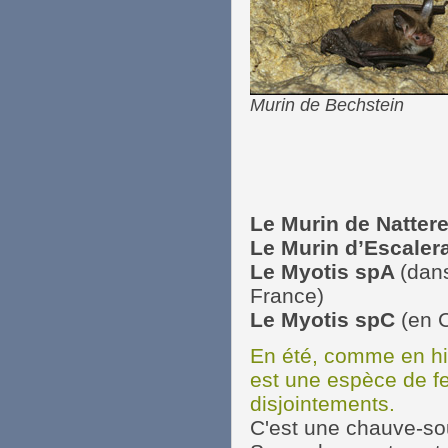
Murin de Bechstein
Le Murin de Natter
Le Murin d’Escaler
Le Myotis spA
(dans
France)
Le Myotis spC
(en 
En été, comme en hiv
est une espèce de fe
disjointements.
C'est une chauve-sou