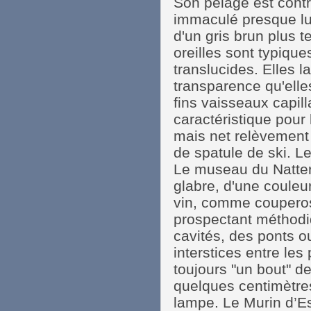
Son pelage est contr
immaculé presque lu
d'un gris brun plus t
oreilles sont typique
translucides. Elles la
transparence qu'elle
fins vaisseaux capilla
caractéristique pour l
mais net relèvement 
de spatule de ski. Le 
Le museau du Nattere
glabre, d'une couleu
vin, comme couperos
prospectant méthodi
cavités, des ponts o
interstices entre les
toujours "un bout" de
quelques centimètres
lampe. Le Murin d’Es