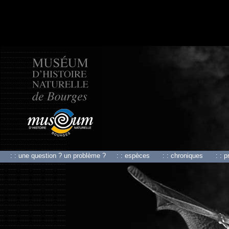
: : une question ? un problème ?
: : espèces
: : chroniques
: : 